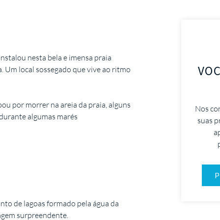
nstalou nesta bela e imensa praia
VOC
a. Um local sossegado que vive ao ritmo
ou por morrer na areia da praia, alguns
Nos co
s durante algumas marés
suas p
a
P
junto de lagoas formado pela água da
sagem surpreendente.