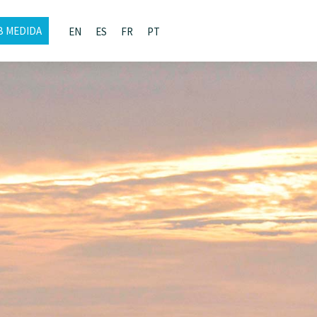
B MEDIDA
EN
ES
FR
PT