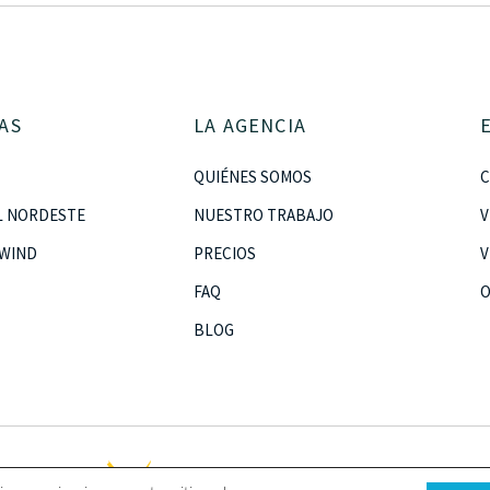
AS
LA AGENCIA
QUIÉNES SOMOS
C
L NORDESTE
NUESTRO TRABAJO
V
WIND
PRECIOS
V
FAQ
O
BLOG
Términos y Condiciones
|
Aviso 