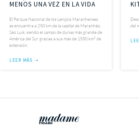
MENOS UNA VEZ EN LA VIDA
KI
El Parque Nacional de los Lençóis Maranhenses
Desc
se encuentra a 250 km de la capital de Maranhão,
del 
São Luís, siendo el campo de dunas más grande de
América del Sur gracias a sus más de 1550 km² de
LE
extensión.
LEER MÁS ➝