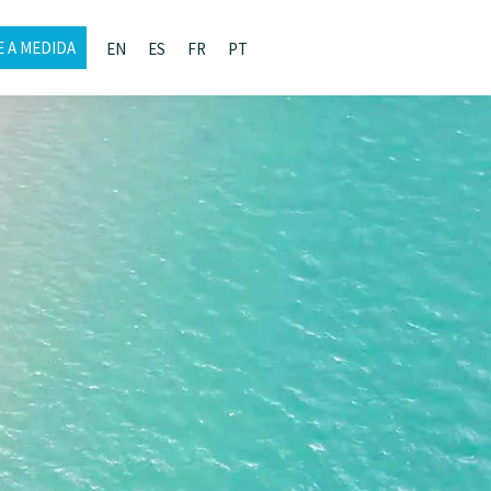
E A MEDIDA
EN
ES
FR
PT