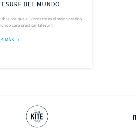
TESURF DEL MUNDO
ubra por qué el Nordeste es el mejor destino
mundo para practicar kitesurf.
ER MÁS ➝